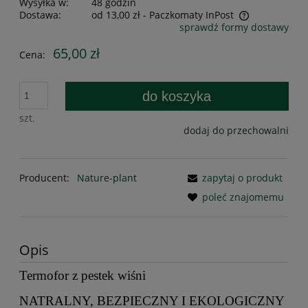
Wysyłka w:
48 godzin
Dostawa:
od 13,00 zł
- Paczkomaty InPost
sprawdź formy dostawy
Cena nie zawiera ewentualnych kosztów płatności
65,00 zł
Cena:
do koszyka
szt.
dodaj do przechowalni
Producent:
Nature-plant
zapytaj o produkt
poleć znajomemu
Opis
Termofor z pestek wiśni
NATRALNY, BEZPIECZNY I EKOLOGICZNY