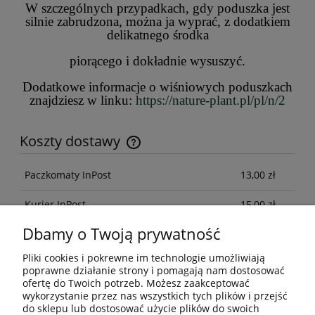
W szczególnych przypadkach, gdy poduszka jest
silnie zabrudzona, można ja wyprać, z dodatkiem
delikatnego środka
piorącego i dokładnie wysuszyć.
Dodatkowe informacje o wiśniowych poduszkach
znajdziesz w linku:
https://nature-plant.pl/pl/n/2
Koszty dostawy
Cena nie zawiera ewentualnych kosztów płatności
Paczkomaty InPost
13,00 zł
Kurier InPost
15,00 zł
Dbamy o Twoją prywatność
Kurier DPD
15,00 zł
Pliki cookies i pokrewne im technologie umożliwiają
poprawne działanie strony i pomagają nam dostosować
Pomoc
ofertę do Twoich potrzeb. Możesz zaakceptować
wykorzystanie przez nas wszystkich tych plików i przejść
do sklepu lub dostosować użycie plików do swoich
Moje konto