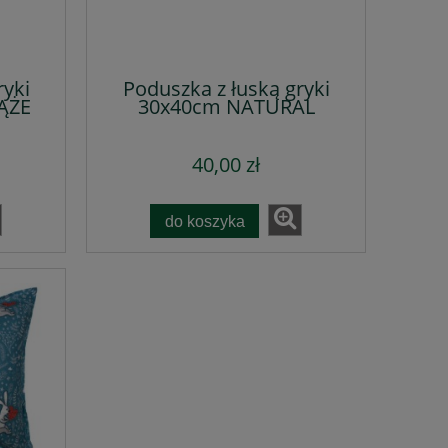
ryki
Poduszka z łuską gryki
ĄŻE
30x40cm NATURAL
40,00 zł
do koszyka