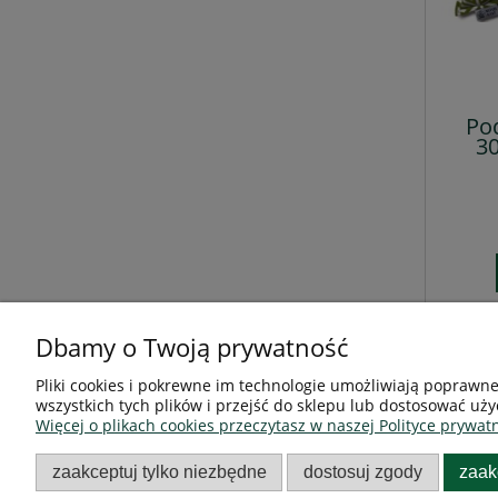
Pod
3
Dbamy o Twoją prywatność
Pliki cookies i pokrewne im technologie umożliwiają poprawn
Pomoc
Moje konto
wszystkich tych plików i przejść do sklepu lub dostosować uży
Więcej o plikach cookies przeczytasz w naszej Polityce prywatn
Twoje zamówienia
Ustawienia konta
zaakceptuj tylko niezbędne
dostosuj zgody
zaak
Przechowalnia