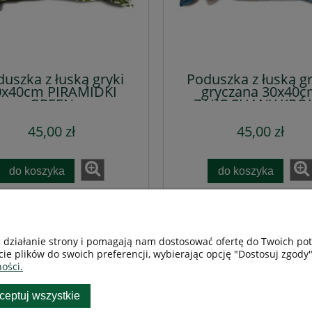
uszka z łuską gryki
Poduszka z łuską gr
0x40cm PIRAMIDKI
gryczana 30x40
GREEN
ZAKOCHANY KRÓL
45,00 zł
45,00 zł
do koszyka
do koszyka
e działanie strony i pomagają nam dostosować ofertę do Twoich p
Płatności i dostawa
REGULAMIN
cie plików do swoich preferencji, wybierając opcję "Dostosuj zgody"
ości.
ceptuj wszystkie