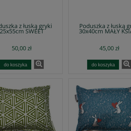
uszka z łuską gryki
Poduszka z łuską g
25x55cm SWEET
30x40cm MAŁY KSI
50,00 zł
45,00 zł
do koszyka
do koszyka