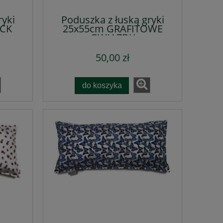
ryki
Poduszka z łuską gryki
ACK
25x55cm GRAFITOWE
GWIAZDY
50,00 zł
do koszyka