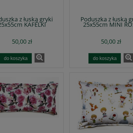
uszka z łuską gryki
Poduszka z łuską g
25x55cm KAFELKI
25x55cm MINI RO
50,00 zł
50,00 zł
do koszyka
do koszyka