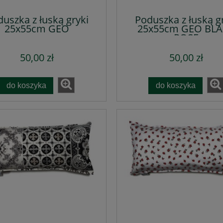
uszka z łuską gryki
Poduszka z łuską g
25x55cm GEO
25x55cm GEO BL
ROSE
50,00 zł
50,00 zł
do koszyka
do koszyka