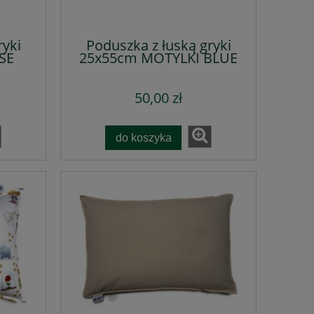
ryki
Poduszka z łuską gryki
SE
25x55cm MOTYLKI BLUE
50,00 zł
do koszyka