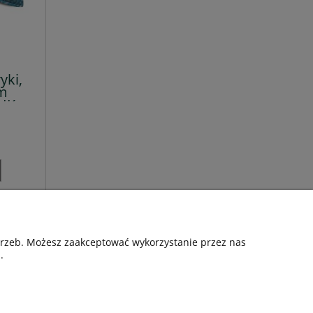
yki,
cm
IK
otrzeb. Możesz zaakceptować wykorzystanie przez nas
O nas
.