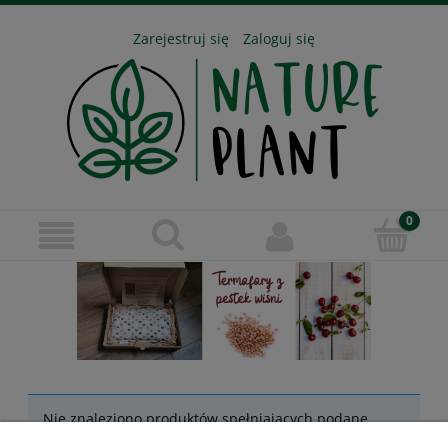
Zarejestruj się
Zaloguj się
Nie znaleziono produktów spełniających podane
kryteria.