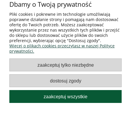
Dbamy o Twoją prywatność
Pomoc
Pliki cookies i pokrewne im technologie umożliwiają
poprawne działanie strony i pomagają nam dostosować
ofertę do Twoich potrzeb. Możesz zaakceptować
Moje konto
wykorzystanie przez nas wszystkich tych plików i przejść
do sklepu lub dostosować użycie plików do swoich
Płatności i dostawa
preferencji, wybierając opcję "Dostosuj zgody".
Więcej o plikach cookies przeczytasz w naszej Polityce
prywatności.
REGULAMIN
zaakceptuj tylko niezbędne
O nas
dostosuj zgody
Sklep internetowy Nature Plant | ul. Karna 78, 64-212
Siedlec |
shop@nature-plant.pl
|
536 349 972
| NIP:
zaakceptuj wszystkie
9231444457 | REGON: 300220815
pokaż pełną wersję strony
Sklep internetowy Shoper.pl