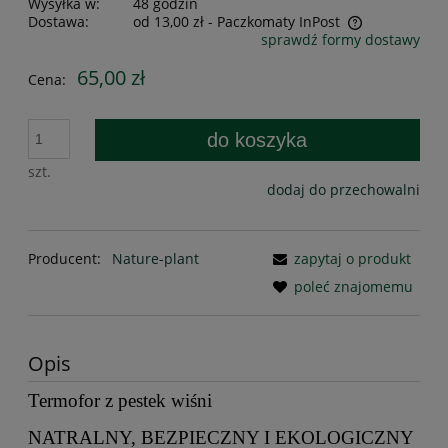
Wysyłka w:
48 godzin
Dostawa:
od 13,00 zł
- Paczkomaty InPost
sprawdź formy dostawy
Cena nie zawiera ewentualnych kosztów płatności
65,00 zł
Cena:
do koszyka
szt.
dodaj do przechowalni
Producent:
Nature-plant
zapytaj o produkt
poleć znajomemu
Opis
Termofor z pestek wiśni
NATRALNY, BEZPIECZNY I EKOLOGICZNY