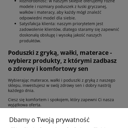
Różnorodność: w naszym sklepie oferujemy różne
modele i rozmiary poduszek z łuski gryczanej,
wałków i materacy, aby każdy mógł znaleźć
odpowiedni model dla siebie.
Satysfakcja klienta: naszym priorytetem jest
zadowolenie klientów, dlatego staramy się zapewnić
doskonałą obsługę i wysoką jakość naszych
produktów.
Poduszki z gryką, wałki, materace -
wybierz produkty, z którymi zadbasz
o zdrowy i komfortowy sen
Wybierając materace, wałki i poduszki z gryką z naszego
sklepu, inwestujesz w swój zdrowy sen i dobry nastrój
każdego dnia.
Ciesz się komfortem i spokojem, który zapewni Ci nasza
wyjątkowa oferta.
Dbamy o Twoją prywatność