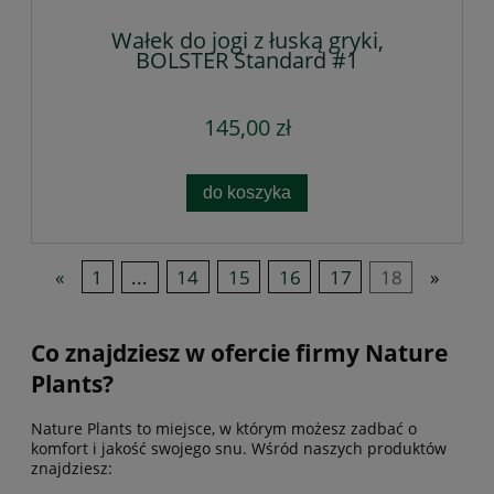
Wałek do jogi z łuską gryki,
BOLSTER Standard #1
145,00 zł
do koszyka
«
1
...
14
15
16
17
18
»
Co znajdziesz w ofercie firmy Nature
Plants?
Nature Plants to miejsce, w którym możesz zadbać o
komfort i jakość swojego snu. Wśród naszych produktów
znajdziesz: