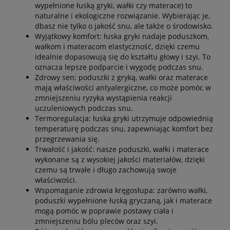
wypełnione łuską gryki, wałki czy materace) to
naturalne i ekologiczne rozwiązanie. Wybierając je,
dbasz nie tylko o jakość snu, ale także o środowisko.
Wyjątkowy komfort: łuska gryki nadaje poduszkom,
wałkom i materacom elastyczność, dzięki czemu
idealnie dopasowują się do kształtu głowy i szyi. To
oznacza lepsze podparcie i wygodę podczas snu.
Zdrowy sen: poduszki z gryką, wałki oraz materace
mają właściwości antyalergiczne, co może pomóc w
zmniejszeniu ryzyka wystąpienia reakcji
uczuleniowych podczas snu.
Termoregulacja: łuska gryki utrzymuje odpowiednią
temperaturę podczas snu, zapewniając komfort bez
przegrzewania się.
Trwałość i jakość: nasze poduszki, wałki i materace
wykonane są z wysokiej jakości materiałów, dzięki
czemu są trwałe i długo zachowują swoje
właściwości.
Wspomaganie zdrowia kręgosłupa: zarówno wałki,
poduszki wypełnione łuską gryczaną, jak i materace
mogą pomóc w poprawie postawy ciała i
zmniejszeniu bólu pleców oraz szyi.